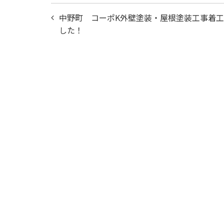
投
中野町 コーポK外壁塗装・屋根塗装工事着
稿
した！
ナ
ビ
ゲ
ー
シ
ョ
ン