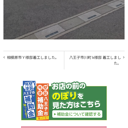
投
相模原市Ｙ様邸着工しました。
八王子市川町 k様邸 着工しまし
稿
た。
ナ
ビ
ゲ
ー
シ
ョ
ン