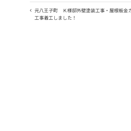
投
元八王子町 Ｋ様邸外壁塗装工事・屋根板金
稿
工事着工しました！
ナ
ビ
ゲ
ー
シ
ョ
ン