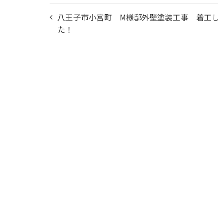
投
八王子市小宮町 M様邸外壁塗装工事 着工
稿
た！
ナ
ビ
ゲ
ー
シ
ョ
ン