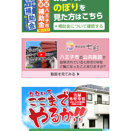
ー
シ
ョ
ン