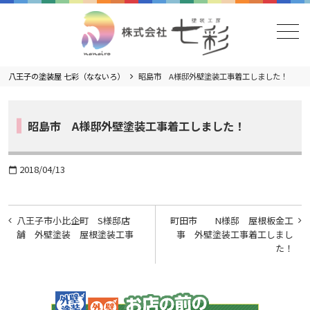
メニュー
八王子の塗装屋 七彩（なないろ）
昭島市 A様邸外壁塗装工事着工しました！
昭島市 A様邸外壁塗装工事着工しました！
2018/04/13
calendar_today
投
八王子市小比企町 S様邸店
町田市 N様邸 屋根板金工
稿
舗 外壁塗装 屋根塗装工事
事 外壁塗装工事着工しまし
た！
ナ
ビ
ゲ