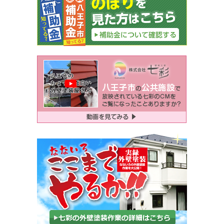
ー
シ
ョ
ン