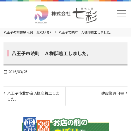
メニュー
八王子の塗装屋 七彩（なないろ）
八王子市暁町 Ａ様邸着工しました。
八王子市暁町 Ａ様邸着工しました。
2016/03/25
calendar_today
投
八王子市北野台 A様邸着工しま
建設業許可書
稿
した。
ナ
ビ
ゲ