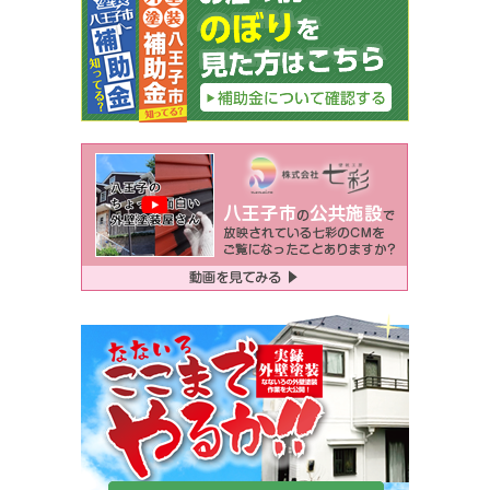
ー
シ
ョ
ン