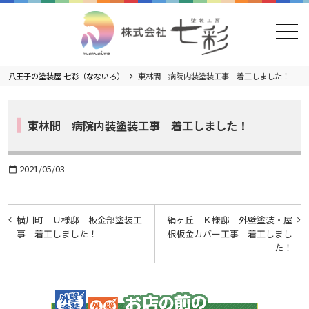
メニュー
八王子の塗装屋 七彩（なないろ）
東林間 病院内装塗装工事 着工しました！
東林間 病院内装塗装工事 着工しました！
2021/05/03
calendar_today
投
横川町 Ｕ様邸 板金部塗装工
絹ヶ丘 Ｋ様邸 外壁塗装・屋
稿
事 着工しました！
根板金カバー工事 着工しまし
た！
ナ
ビ
ゲ