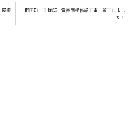
・屋根
椚田町 Ｉ様邸 雹害雨樋修繕工事 着工しまし
た！