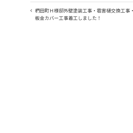
投
椚田町Ｈ様邸外壁塗装工事・雹害樋交換工事
稿
板金カバー工事着工しました！
ナ
ビ
ゲ
ー
シ
ョ
ン