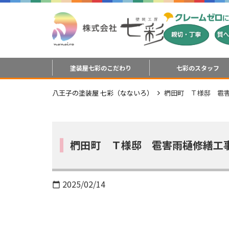
塗装屋七彩のこだわり
七彩のスタッフ
八王子の塗装屋 七彩（なないろ）
椚田町 Ｔ様邸 雹
椚田町 Ｔ様邸 雹害雨樋修繕工
2025/02/14
calendar_today