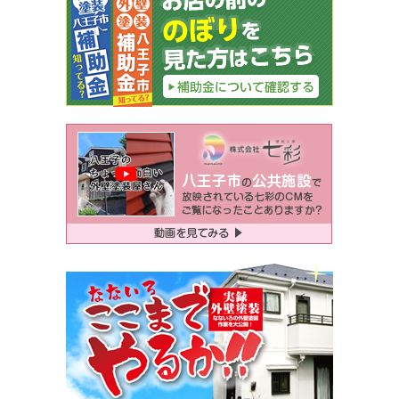
ゲ
ー
シ
ョ
ン