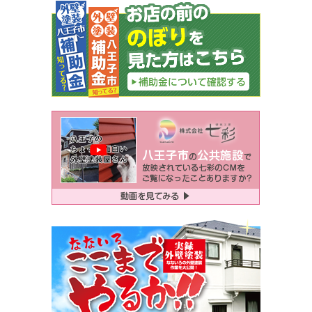
ゲ
ー
シ
ョ
ン