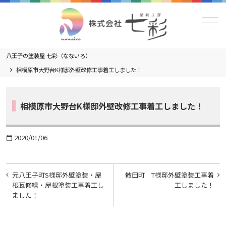
メニュー
八王子の塗装屋 七彩（なないろ）
相模原市大野台K様邸外壁改修工事着工しました！
相模原市大野台K様邸外壁改修工事着工しました！
2020/01/06
calendar_today
投
元八王子町S様邸外壁塗装・屋
散田町 T様邸外壁塗装工事着
稿
根瓦修繕・屋根塗装工事着工し
工しました！
ました！
ナ
ビ