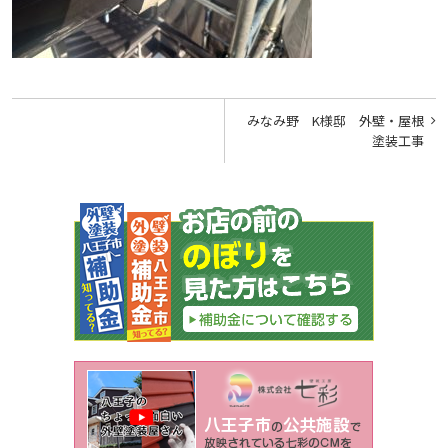
投
みなみ野 K様邸 外壁・屋根
稿
塗装工事
ナ
ビ
ゲ
ー
シ
ョ
ン