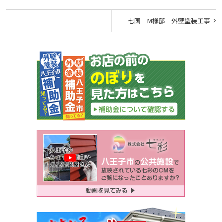
投
七国 M様邸 外壁塗装工事
稿
ナ
ビ
ゲ
ー
シ
ョ
ン