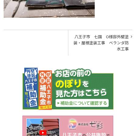
投
八王子市 七国 O様邸外壁塗
稿
装・屋根塗装工事 ベランダ防
水工事
ナ
ビ
ゲ
ー
シ
ョ
ン