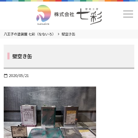
メニュー
八王子の塗装屋 七彩（なないろ）
壁空き缶
壁空き缶
2020/05/21
calendar_today