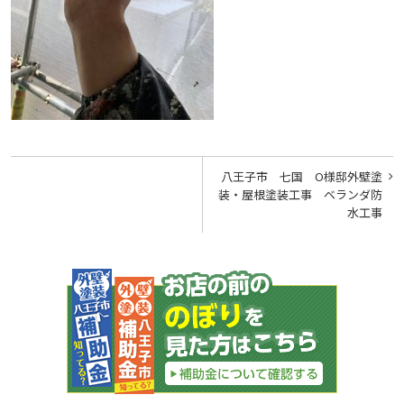
投
八王子市 七国 O様邸外壁塗
稿
装・屋根塗装工事 ベランダ防
水工事
ナ
ビ
ゲ
ー
シ
ョ
ン