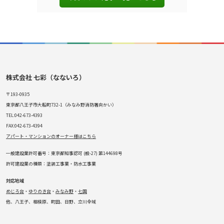
株式会社 七彩（なないろ）
〒193-0935
東京都八王子市大船町732-1（みなみ野消防署向かい）
TEL:042-673-4393
FAX:042-673-4394
アパート・マンションのオーナー様はこちら
一般建設業許可番号：東京都知事認可 (般-27) 第144698号
許可建設業の種類：塗装工事業・防水工事業
対応地域
めじろ台
・
ゆりのき台
・
みなみ野
・
七国
他、八王子、相模原、町田、日野、立川全域