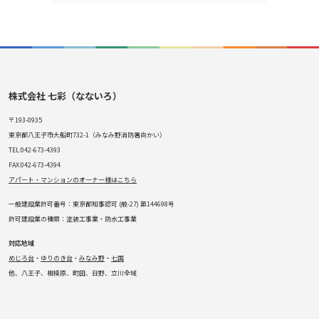
株式会社 七彩（なないろ）
〒193-0935
東京都八王子市大船町732-1（みなみ野消防署向かい）
TEL:042-673-4393
FAX:042-673-4394
アパート・マンションのオーナー様はこちら
一般建設業許可番号：東京都知事認可 (般-27) 第144698号
許可建設業の種類：塗装工事業・防水工事業
対応地域
めじろ台
・
ゆりのき台
・
みなみ野
・
七国
他、八王子、相模原、町田、日野、立川全域