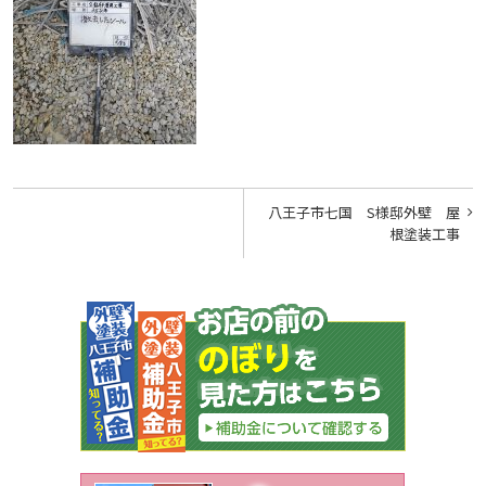
投
八王子市七国 S様邸外壁 屋
稿
根塗装工事
ナ
ビ
ゲ
ー
シ
ョ
ン