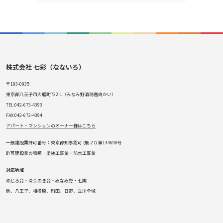
株式会社 七彩（なないろ）
〒193-0935
東京都八王子市大船町732-1（みなみ野消防署向かい）
TEL:042-673-4393
FAX:042-673-4394
アパート・マンションのオーナー様はこちら
一般建設業許可番号：東京都知事認可 (般-27) 第144698号
許可建設業の種類：塗装工事業・防水工事業
対応地域
めじろ台
・
ゆりのき台
・
みなみ野
・
七国
他、八王子、相模原、町田、日野、立川全域