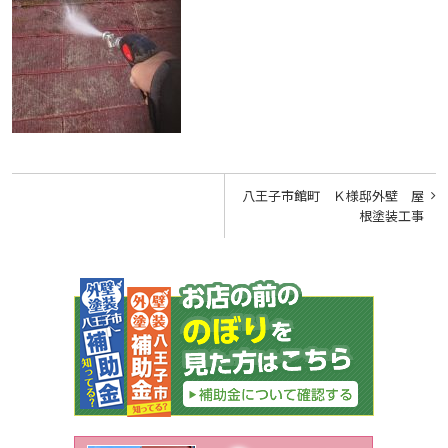
投
八王子市館町 Ｋ様邸外壁 屋
稿
根塗装工事
ナ
ビ
ゲ
ー
シ
ョ
ン