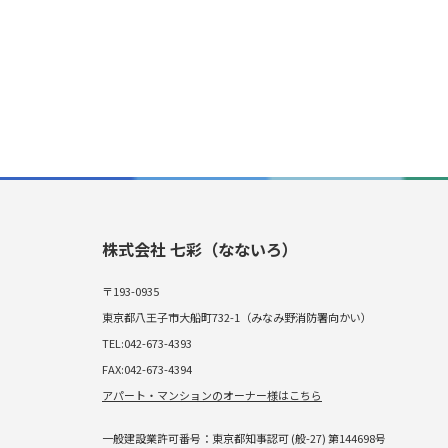
株式会社 七彩（なないろ）
〒193-0935
東京都八王子市大船町732-1（みなみ野消防署向かい）
TEL:042-673-4393
FAX:042-673-4394
アパート・マンションのオーナー様はこちら
一般建設業許可番号：東京都知事認可 (般-27) 第144698号