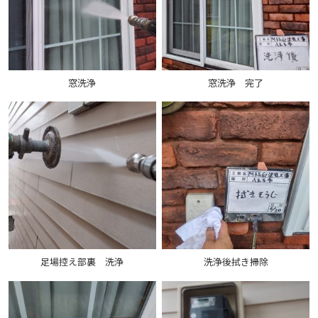
窓洗浄
窓洗浄 完了
足場控え部裏 洗浄
洗浄後拭き掃除