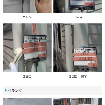
ケレン
１回目
２回目
２回目 完了
ベランダ