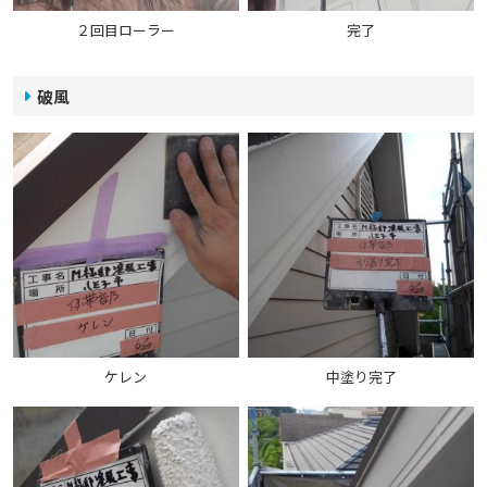
２回目ローラー
完了
破風
ケレン
中塗り完了