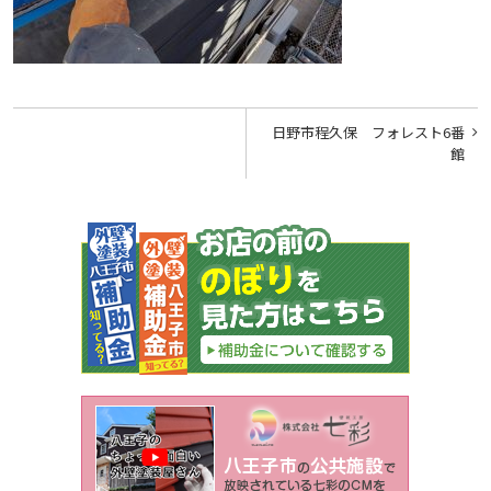
投
日野市程久保 フォレスト6番
稿
館
ナ
ビ
ゲ
ー
シ
ョ
ン