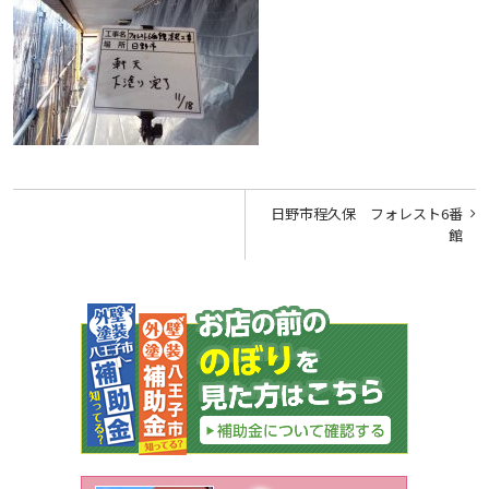
投
日野市程久保 フォレスト6番
稿
館
ナ
ビ
ゲ
ー
シ
ョ
ン