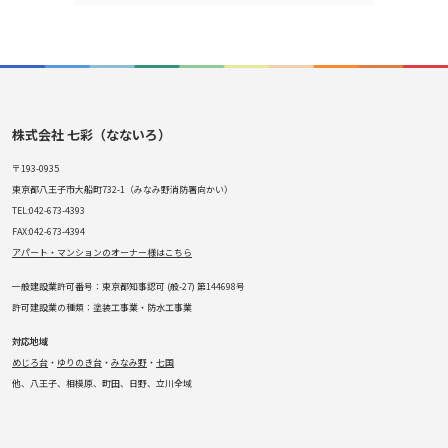
株式会社 七彩（なないろ）
〒193-0935
東京都八王子市大船町732-1（みなみ野消防署向かい）
TEL:042-673-4393
FAX:042-673-4394
アパート・マンションのオーナー様はこちら
一般建設業許可番号：東京都知事認可 (般-27) 第144698号
許可建設業の種類：塗装工事業・防水工事業
対応地域
めじろ台
・
ゆりのき台
・
みなみ野
・
七国
他、八王子、相模原、町田、日野、立川全域