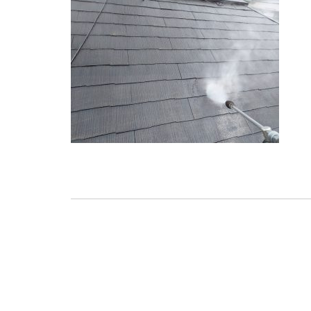
投
稿
ナ
ビ