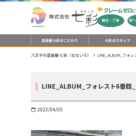
塗装屋七彩のこだわり
七彩のスタッフ
八王子の塗装屋 七彩（なないろ）
LINE_ALBUM_フォレ
LINE_ALBUM_フォレスト6番館_2
2023/04/05
calendar_today