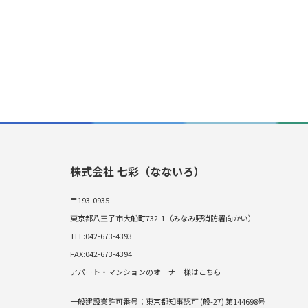
株式会社 七彩（なないろ）
〒193-0935
東京都八王子市大船町732-1（みなみ野消防署向かい）
TEL:042-673-4393
FAX:042-673-4394
アパート・マンションのオーナー様はこちら
一般建設業許可番号：東京都知事認可 (般-27) 第144698号