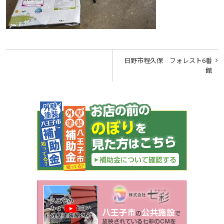
投
日野市程久保 フォレスト6番
稿
館
ナ
ビ
ゲ
ー
シ
ョ
ン