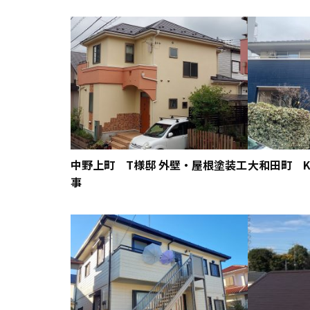
中野上町 T様邸 外壁・屋根塗装工
大和田町 
事