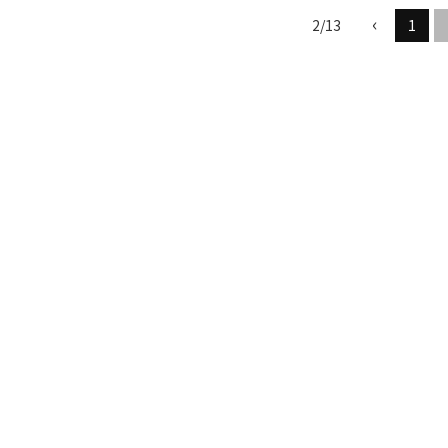
‹
2/13
1